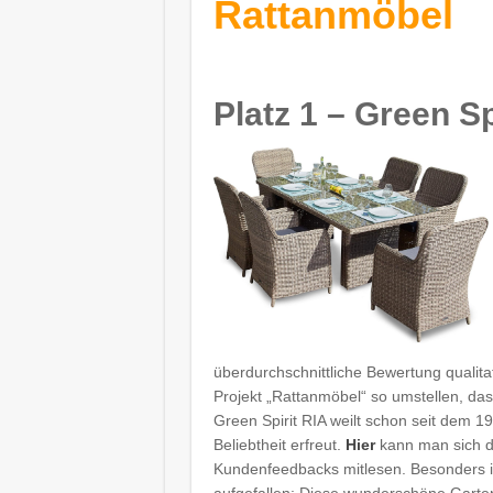
Rattanmöbel
Platz 1 – Green Sp
überdurchschnittliche Bewertung qualita
Projekt „Rattanmöbel“ so umstellen, d
Green Spirit RIA weilt schon seit dem 19
Beliebtheit erfreut.
Hier
kann man sich d
Kundenfeedbacks mitlesen. Besonders i
aufgefallen: Diese wunderschöne Garten