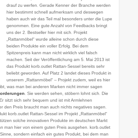
drauf zu werfen. Gerade Kenner der Branche werden
hier bestimmt schnell aufmerksam und deswegen
haben auch wir das Teil mal besonders unter die Lupe
genommen. Eine gute Anzahl von Feedbacks bringt
uns der 2. Bestseller hier mit sich. Projekt
„Rattanmöbel“ wurde alleine schon durch diese
beiden Produkte ein voller Erfolg. Bei dem
Spitzenpreis kann man nicht wirklich viel falsch
machen. Seit der Veröffentlichung am 5. Mai 2013 ist
das Produkt korb.outlet Rattan-Sessel bereits sehr
beliebt geworden. Auf Platz 2 landet dieses Produkt in
unserem „Rattanmöbel“ – Projekt zudem, weil es hier
gibt, was man bei anderen Marken nicht immer sagen
nforderungen
. Sie werden sehen, stöbern lohnt sich. Die
Er sitzt sich sehr bequem und ist mit Armlehnen
er den Preis braucht man auch nichts negatives sagen.
ukt korb.outlet Rattan-Sessel im Projekt „Rattanmöbel“
stützen solche innovativen Produkte im deutschen Markt
nn man hier von einem guten Preis ausgehen. korb.outlet
m Sinne, sondern einfach ein gutes Produkt, bei dem man