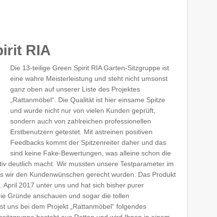
irit RIA
Die 13-teilige Green Spirit RIA Garten-Sitzgruppe ist
eine wahre Meisterleistung und steht nicht umsonst
ganz oben auf unserer Liste des Projektes
„Rattanmöbel“. Die Qualität ist hier einsame Spitze
und wurde nicht nur von vielen Kunden geprüft,
sondern auch von zahlreichen professionellen
Erstbenutzern getestet. Mit astreinen positiven
Feedbacks kommt der Spitzenreiter daher und das
sind keine Fake-Bewertungen, was alleine schon die
tiv deutlich macht. Wir mussten unsere Testparameter im
ass wir den Kundenwünschen gerecht wurden. Das Produkt
. April 2017 unter uns und hat sich bisher purer
ie Gründe anschauen und sogar die tollen
st uns bei dem Projekt „Rattanmöbel“ folgendes
sitzgruppe besteht aus Rattan und wird Ihnen in einem