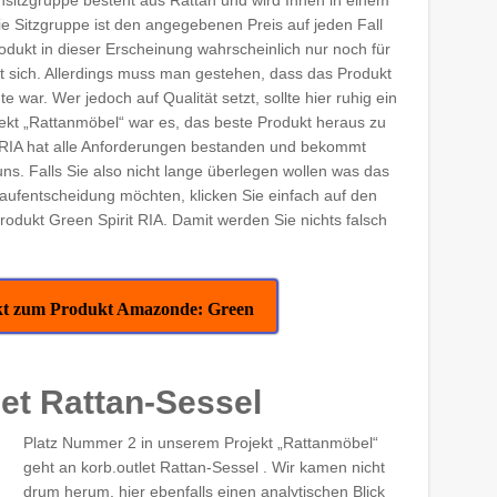
e Sitzgruppe ist den angegebenen Preis auf jeden Fall
dukt in dieser Erscheinung wahrscheinlich nur noch für
nt sich. Allerdings muss man gestehen, dass das Produkt
e war. Wer jedoch auf Qualität setzt, sollte hier ruhig ein
jekt „Rattanmöbel“ war es, das beste Produkt heraus zu
it RIA hat alle Anforderungen bestanden und bekommt
s. Falls Sie also nicht lange überlegen wollen was das
 Kaufentscheidung möchten, klicken Sie einfach auf den
odukt Green Spirit RIA. Damit werden Sie nichts falsch
rekt zum Produkt Amazonde: Green
let Rattan-Sessel
Platz Nummer 2 in unserem Projekt „Rattanmöbel“
geht an korb.outlet Rattan-Sessel . Wir kamen nicht
drum herum, hier ebenfalls einen analytischen Blick