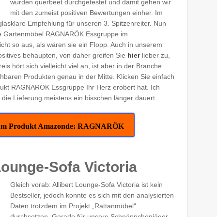
wurden querbeet durchgetestet und damit gehen wir
mit den zumeist positiven Bewertungen einher. Im
glasklare Empfehlung für unseren 3. Spitzenreiter. Nun
diese Gartenmöbel RAGNARÖK Essgruppe im
cht so aus, als wären sie ein Flopp. Auch in unserem
ositives behaupten, von daher greifen Sie
hier
lieber zu,
is hört sich vielleicht viel an, ist aber in der Branche
baren Produkten genau in der Mitte. Klicken Sie einfach
odukt RAGNARÖK Essgruppe Ihr Herz erobert hat. Ich
die Lieferung meistens ein bisschen länger dauert.
t zum Produkt Amazonde: RAGNARÖK
 Lounge-Sofa Victoria
Gleich vorab: Allibert Lounge-Sofa Victoria ist kein
Bestseller, jedoch konnte es sich mit den analysierten
Daten trotzdem im Projekt „Rattanmöbel“
durchsetzen. Gerade für unsere Schnäppchenjäger,