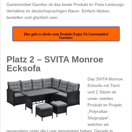
Gartenmöbel Garnitur ist das beste Produkt im Preis-Leistungs-
Verhältnis im deutschsprachigen Raum. Einfach klicken,
bestellen und glücklich sein.
Hier geht es direkt zum Produkt Enjoy Fit Gartenmöbel
Garnitur
Platz 2 – SVITA Monroe
Ecksofa
Das SVITA Monroe
Ecksofa mit Tisch
und 2 Sitzen ist
unser zweites
Produkt im Projekt
„Polyrattan
Sitzgruppe“,
welches wir
genaustens unter die Lupe genommen haben. Gerade in