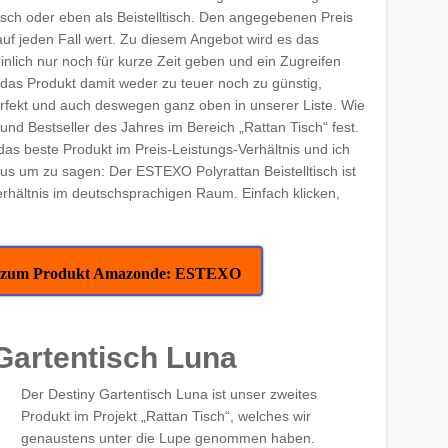
isch oder eben als Beistelltisch. Den angegebenen Preis
 auf jeden Fall wert. Zu diesem Angebot wird es das
nlich nur noch für kurze Zeit geben und ein Zugreifen
st das Produkt damit weder zu teuer noch zu günstig,
erfekt und auch deswegen ganz oben in unserer Liste. Wie
und Bestseller des Jahres im Bereich „Rattan Tisch“ fest.
das beste Produkt im Preis-Leistungs-Verhältnis und ich
us um zu sagen: Der ESTEXO Polyrattan Beistelltisch ist
erhältnis im deutschsprachigen Raum. Einfach klicken,
ekt zum Produkt Amazonde: ESTEXO
 Gartentisch Luna
Der Destiny Gartentisch Luna ist unser zweites
Produkt im Projekt „Rattan Tisch“, welches wir
genaustens unter die Lupe genommen haben.