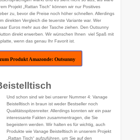
erem Projekt „Rattan Tisch“ können wir nur Positives
ieber zu, bevor die Preise noch höher schnellen. Allerdings
 direkten Vergleich die teuerste Variante war. Wer
ein paar Euros mehr aus der Tasche ziehen. Den Outsunny
utton direkt erwerben. Wir wünschen Ihnen viel Spaß mit
latte, wenn das genau Ihr Favorit ist.
kt zum Produkt Amazonde: Outsunny
eistelltisch
Und schon sind wir bei unserer Nummer 4: Vanage
Beistelltisch in braun ist weder Bestseller noch
Qualitätsspitzenreiter. Allerdings konnten wir ein paar
interessante Fakten zusammentragen, die Sie
begeistern werden. Wir halten es für wichtig, auch
Produkte wie Vanage Beistelltisch in unserem Projekt
„Rattan Tisch“ aufzuführen, um Sie auf den