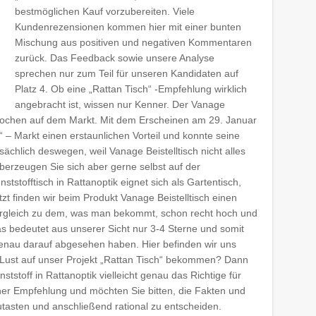
bestmöglichen Kauf vorzubereiten. Viele
Kundenrezensionen kommen hier mit einer bunten
Mischung aus positiven und negativen Kommentaren
zurück. Das Feedback sowie unsere Analyse
sprechen nur zum Teil für unseren Kandidaten auf
Platz 4. Ob eine „Rattan Tisch“ -Empfehlung wirklich
angebracht ist, wissen nur Kenner. Der Vanage
aar Wochen auf dem Markt. Mit dem Erscheinen am 29. Januar
“ – Markt einen erstaunlichen Vorteil und konnte seine
sächlich deswegen, weil Vanage Beistelltisch nicht alles
Überzeugen Sie sich aber gerne selbst auf der
nststofftisch in Rattanoptik eignet sich als Gartentisch,
etzt finden wir beim Produkt Vanage Beistelltisch einen
 Vergleich zu dem, was man bekommt, schon recht hoch und
s bedeutet aus unserer Sicht nur 3-4 Sterne und somit
genau darauf abgesehen haben. Hier befinden wir uns
e Lust auf unser Projekt „Rattan Tisch“ bekommen? Dann
nststoff in Rattanoptik vielleicht genau das Richtige für
er Empfehlung und möchten Sie bitten, die Fakten und
asten und anschließend rational zu entscheiden.