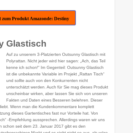
ekt zum Produkt Amazonde: Destiny
y Glastisch
Auf zu unserem 3-Platzierten Outsunny Glastisch mit
Polyrattan. Nicht jeder wird hier sagen: „Ach, das Teil
kenne ich schon!“ Im Gegenteil: Outsunny Glastisch
ist die unbekannte Variable im Projekt „Rattan Tisch“
und sollte auch von den Konkurrenten nicht
unterschätzt werden. Auch für Sie mag dieses Produkt
unscheinbar wirken, aber lassen Sie sich von unseren
Fakten und Daten eines Besseren belehren. Dieser
beliebt. Wenn man die Kundenkommentare komplett
zung dieses Gartentisches fast nur Vorteile hat. Von
sch“ -Empfehlung aussprechen. Allerdings waren wir uns
Nun schon seit dem 23. Januar 2017 gibt es den
tschsprachigen Markt und es sieht nicht so aus, als wäre