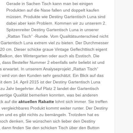
Gerade in Sachen Tisch kann man bei einigen
Produkten auf die Nase fallen und doppelt kaufen
müssen. Produkte wie Destiny Gartentisch Luna sind
dabei aber kein Problem. Kommen wir zu unserem 2.
Spitzenreiter Destiny Gartentisch Luna in unserer
„Rattan Tisch“ -Runde. Vom Qualitätsunterschied nicht
y Gartentisch Luna extrem viel zu bieten. Der Durchmesser
20 cm. Dieser schicke graue Vintage Geflechttisch eigent
 Balkon, den Wintergarten oder auch als Esstisch. Die
ass Besteller Nummer 2 ebenfalls sehr beliebt ist und
s erwartet. In unserem Analyseprojekt „Rattan Tisch“
 wird von den Kunden sehr geschätzt. Ein Blick auf das
t dem 14. April 2015 ist der Destiny Gartentisch Luna
u Jahr begehrter. Auf Platz 2 landet der Gartentisch
wertige Qualität bemerken konnten, was bei anderen
ck auf die
aktuellen Rabatte
lohnt sich immer. Sie treffen
n vergleichbares Produkt kommt weiter runter. Der Destiny
en und es gibt nichts zu bemängeln. Trotzdem hat es
nnoch denken, Sie wünschen sich lieber den Destiny
, dann finden Sie den schicken Tisch über den Button